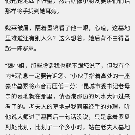
他迅速地四下张望，然后就像小朋友要讲悄悄话
那样将手拢到她耳旁。
魏莱皱眉，隔着墨镜看了他一眼，心道，这墓地
里难道还有别人么？这么想着，她后背不由得冒
起一阵寒意。
“魏小姐，那些虚话我也就不跟您说了，但我有个
内部消息一定要告诉您。”小伙子指着高处的一座
豪华墓冢将声音再压低三分：“昆城市委书记老母
亲的墓地就在那里，请香港那边的风水大师过来
看了的。老夫人的墓地是我同事经手的办理，听
他说大师进了墓园后一句话没说，只是拿着罗盘
到处比划，比划了一个多小时，站在老夫人墓地