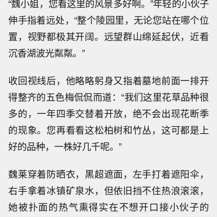
“魏小姐，您看这里的风景多好啊。”年轻的小伙子
伸手指着远处，“整个陵园里，无论您站在哪个位
置，视野都极其开阔。远望群山绵延起伏，近看
沉香湖波光粼粼。”
收回视线后，他略略躬身又指着墓地前面一排开
得整齐的五色梅侃侃而道：“我们这里花草品种很
多的，一年四季交替着开放，绝不会出现花断季
的现象。您再看看这松柏树和竹丛，这可都是上
好的品种，一株好几千呢。”
魏莱穿着防晒衣，黑超遮面，左手打着遮阳伞，
右手拿着冰镇矿泉水，但依旧挡不住热浪滚滚，
她被扑面的热气熏得实在不想开口接小伙子的