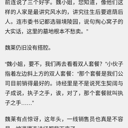
前连说了三个好字。魏小姐，您知道，像他们这
样的人家是最讲究风水的，讲究往生后要遮荫后
人。连市委书记都选骊境陵园，说句掏心窝子的
大实话，这里的墓地根本不愁卖。”
魏莱仍旧没有搭腔。
“魏小姐，要不，我们再去看看双人套餐？”小伙子
指着左边斜上方的双人套餐：“那个套餐是我们公
司目前销得最好的。诗经里是不是说死生契阔与
子成说，执子之手，诶，对了，那个套餐就叫执
子之手……”
魏莱有点惊讶，这年头，一线销售员也真是不容